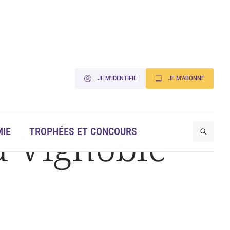
JE M'IDENTIFIE
JE M'ABONNE
u Vignoble
IE
TROPHÉES ET CONCOURS