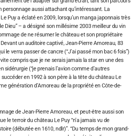
tainement de l’adapter sur grand écran, tant son parcours
un personnage aussi attachant qu’intéressant. La
e Puy a éclaté en 2009, lorsqu’un manga japonnais très
de Dieu” – a désigné son millésime 2003 meilleur du vin
dommage de ne résumer le château et son propriétaire
. Devant un auditoire captivé, Jean-Pierre Amoreau, 83
ui le verra passer de cancre (“J’ai passé mon bac 6 fois”)
i vite compris que je ne serais jamais la star en une des
en sidérurgie (“je prenais l’avion comme d’autres
e succéder en 1992 à son père à la tête du château Le
3ème génération d’Amoreau de la propriété en Côte-de-
nnage de Jean-Pierre Amoreau, et peut-être aussi son
r que le terroir du château Le Puy “n’a jamais vu de
stoire (débutée en 1610, ndlr)”. “Du temps de mon grand-