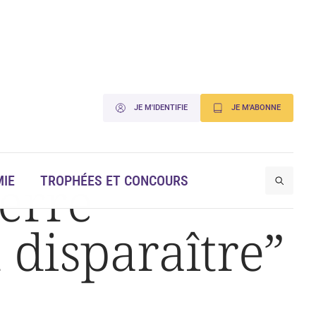
JE M'IDENTIFIE
JE M'ABONNE
erre
IE
TROPHÉES ET CONCOURS
disparaître”