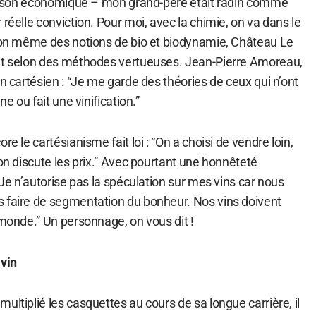
 raison économique – mon grand-père était radin comme
 réelle conviction. Pour moi, avec la chimie, on va dans le
tion même des notions de bio et biodynamie, Château Le
uit selon des méthodes vertueuses. Jean-Pierre Amoreau,
on cartésien : “Je me garde des théories de ceux qui n’ont
ne ou fait une vinification.”
re le cartésianisme fait loi : “On a choisi de vendre loin,
 on discute les prix.” Avec pourtant une honnêteté
 “Je n’autorise pas la spéculation sur mes vins car nous
 faire de segmentation du bonheur. Nos vins doivent
 monde.” Un personnage, on vous dit !
 vin
ultiplié les casquettes au cours de sa longue carrière, il