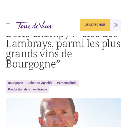
Accueil
Boris Champy : « Clos des Lambrays, parmi les plus grands vins de Bourgogne »
JE M'ABONNE
JE M'ID
Boris Champy : “Clos des
Lambrays, parmi les plus
grands vins de
Bourgogne”
Bourgogne
Achat de vignoble
Personnalités
Production de vin en France