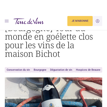
Accueil
[Bourgogne] Tour du monde en goélette clos pour les vins de la maison Bichot
JE M'ABONNE
JE M'ID
[Bourgogne] Tour du
monde en goélette clos
pour les vins de la
maison Bichot
Conservation du vin
Bourgogne
Dégustation de vin
Hospices de Beaune