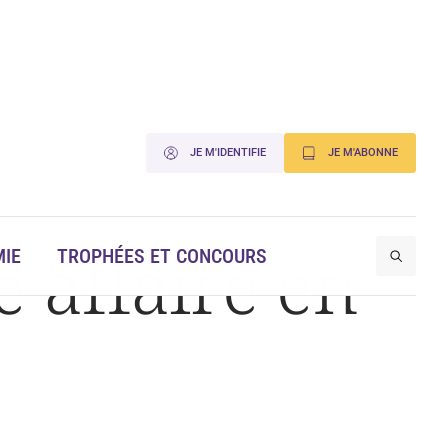
JE M'IDENTIFIE
JE M'ABONNE
 affaire en
IE
TROPHÉES ET CONCOURS