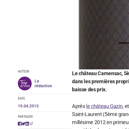
AUTEUR
Le château Camensac, 5èm
dans les premières propri
La
rédaction
baisse des prix.
DATE
Après
le château Gazin
, e
19.04.2013
Saint-Laurent (5ème grand
PARTAGER
millésime 2012 en primeur