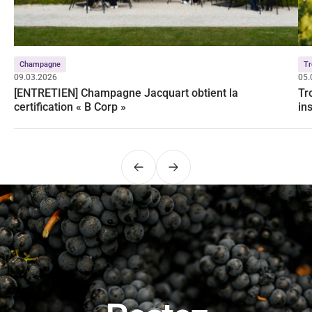
Champagne
Tr
09.03.2026
05.
[ENTRETIEN] Champagne Jacquart obtient la
Tr
certification « B Corp »
in
Précédent
Suivant