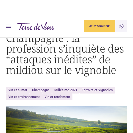
Accueil
JE M'ABONNE
JE M'ID
Champagne : la profession s’inquiète des « attaques inédites » de mildiou sur le vignoble
Champagne : la
profession s’inquiète des
“attaques inédites” de
mildiou sur le vignoble
Vin et climat
Champagne
Millésime 2021
Terroirs et Vignobles
Vin et environnement
Vin et rendement