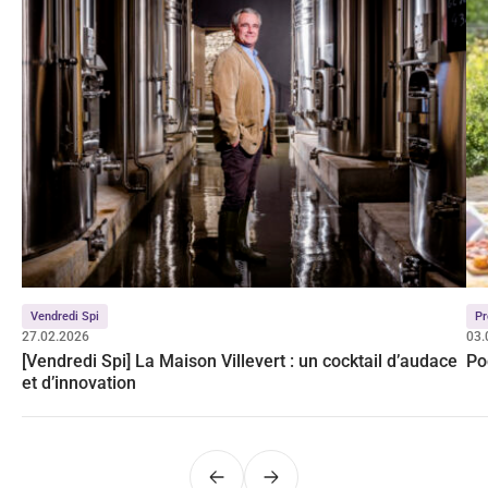
Vendredi Spi
Pr
27.02.2026
03.
[Vendredi Spi] La Maison Villevert : un cocktail d’audace
Po
et d’innovation
Précédent
Suivant