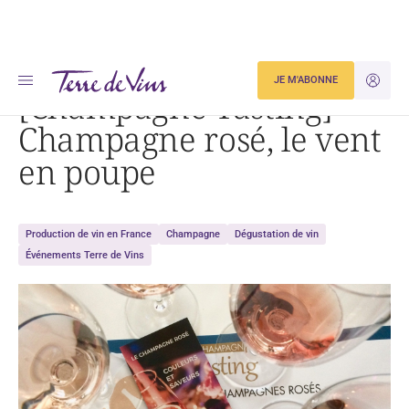
Accueil
[Champagne Tasting] Champagne rosé, le vent en poupe
JE M'ABONNE
JE M'ID
[Champagne Tasting]
Champagne rosé, le vent
en poupe
Production de vin en France
Champagne
Dégustation de vin
Événements Terre de Vins