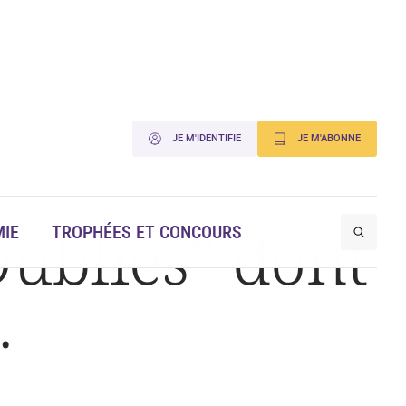
JE M'IDENTIFIE
JE M'ABONNE
ubliés” dont
IE
TROPHÉES ET CONCOURS
…