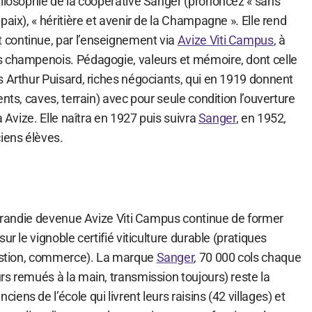
hilosophie de la coopérative Sanger (prononcez « sans
paix), « héritière et avenir de la Champagne ». Elle rend
continue, par l’enseignement via
Avize Viti Campus
, à
 champenois. Pédagogie, valeurs et mémoire, dont celle
s Arthur Puisard, riches négociants, qui en 1919 donnent
nts, caves, terrain) avec pour seule condition l’ouverture
à Avize. Elle naîtra en 1927 puis suivra
Sanger
, en 1952,
iens élèves.
 agrandie devenue Avize Viti Campus continue de former
ur le vignoble certifié viticulture durable (pratiques
gestion, commerce). La marque
Sanger
, 70 000 cols chaque
s remués à la main, transmission toujours) reste la
ns de l’école qui livrent leurs raisins (42 villages) et