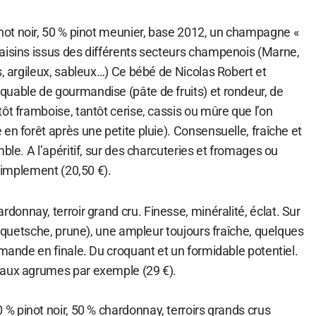
not noir, 50 % pinot meunier, base 2012, un champagne «
aisins issus des différents secteurs champenois (Marne,
s, argileux, sableux…) Ce bébé de Nicolas Robert et
uable de gourmandise (pâte de fruits) et rondeur, de
ôt framboise, tantôt cerise, cassis ou mûre que l’on
en forêt après une petite pluie). Consensuelle, fraîche et
ble. A l’apéritif, sur des charcuteries et fromages ou
 simplement (20,50 €).
rdonnay, terroir grand cru. Finesse, minéralité, éclat. Sur
t (quetsche, prune), une ampleur toujours fraîche, quelques
amande en finale. Du croquant et un formidable potentiel.
 aux agrumes par exemple (29 €).
 % pinot noir, 50 % chardonnay, terroirs grands crus