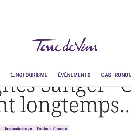
emps…
nes Sanger “O
ŒNOTOURISME
ÉVÉNEMENTS
GASTRONOM
ent longtemps
e
Dégustation de vin
Terroirs et Vignobles