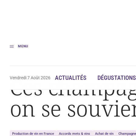
MENU
Accueil
Ces champagnes Sanger « Oubliés » dont on se souvient longt
Ces champag
ACTUALITÉS
DÉGUSTATIONS
Vendredi 7 Août 2026
on se souvi
Production de vin en France
Accords mets & vins
Achat de vin
Champagn