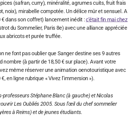
épices (safran, curry), minéralité, agrumes cuits, fruit frais
cot, noix), mirabelle compotée. Un délice mûr et sensuel. A
€ dans son coffret) lancement inédit :
c’était fin mai chez
strot du Sommelier, Paris 8e) avec une alliance appréciée
aux abricots et purée truffée.
on ne font pas oublier que Sanger destine ses 9 autres
nombre (à partir de 18,50 € sur place). Avant votre
uvez même réserver une animation oenotouristique avec
 €, en ligne rubrique « Vivez l’immersion »).
s-professeurs Stéphane Blanc (à gauche) et Nicolas
couvrir Les Oubliés 2005. Sous l’œil du chef sommelier
ères à Reims) et de jeunes étudiants.