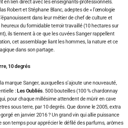
nt en lien direct avec les enseignants-professionnels.
las Robert et Stéphane Blanc, adeptes de « l’œnologie
s’épanouissent dans leur métier de chef de culture et
 heureux du formidable terroir travaillé (10 hectares sur
), ils tiennent à ce que les cuvées Sanger rappellent
ration, cet assemblage liant les hommes, la nature et ce
agique dans son partage.
rre, 10 degrés
la marque Sanger, auxquelles s’ajoute une nouveauté,
tielle :
Les Oubliés
. 500 bouteilles (100 % chardonnay
) qui, pour chaque millésime attendent de mûrir en cave
res sous terre, par 10 degrés. Que donne le 2005, extra
dégorgé en janvier 2016 ? Un grand vin qui allie puissance
re son temps pour apprécier le défilé des parfums, arômes