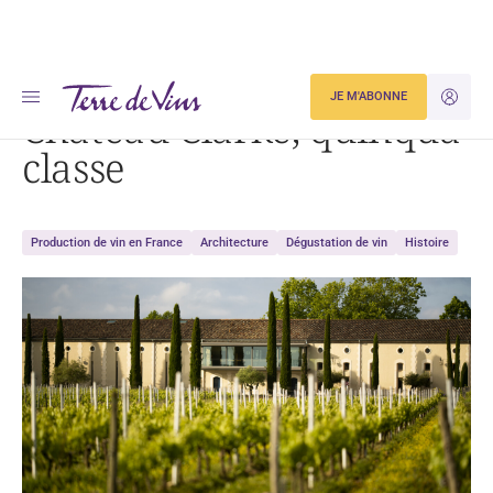
Accueil
Actualités
Château Clarke, quinqua classe
JE M'ABONNE
JE M'ID
Château Clarke, quinqua
classe
Production de vin en France
Architecture
Dégustation de vin
Histoire