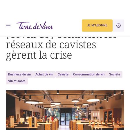
Accueil
[Covid-19] Comment les réseaux de cavistes gèrent la crise
JE M'ABONNE
JE M'ID
[Covid-19] Comment les
réseaux de cavistes
gèrent la crise
Business du vin
Achat de vin
Caviste
Consommation de vin
Société
Vin et santé