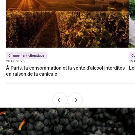
Changement climatique
Co
26.06.2026
19.
À Paris, la consommation et la vente d'alcool interdites
Le
en raison de la canicule
Précédent
Suivant