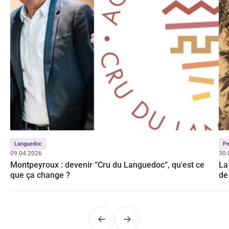
Languedoc
Pe
09.04.2026
30.
Montpeyroux : devenir “Cru du Languedoc“, qu'est ce
La
que ça change ?
de
Précédent
Suivant