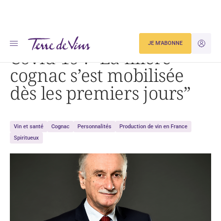
Accueil
Covid-19 : « La filière cognac s’est mobilisée dès les premiers jours »
JE M'ABONNE
JE M'ID
Covid-19 : “La filière
cognac s’est mobilisée
dès les premiers jours”
Vin et santé
Cognac
Personnalités
Production de vin en France
Spiritueux