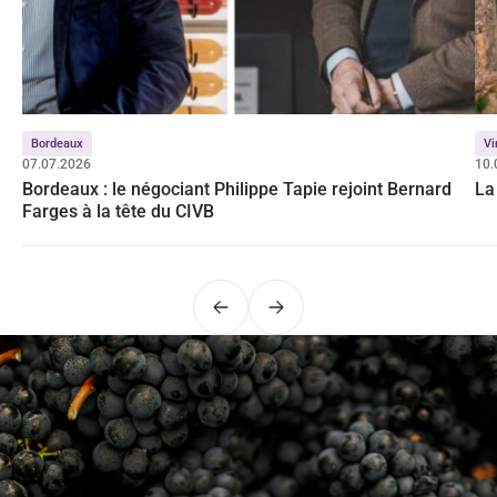
Bordeaux
Vi
07.07.2026
10.
Bordeaux : le négociant Philippe Tapie rejoint Bernard
La
Farges à la tête du CIVB
Précédent
Suivant