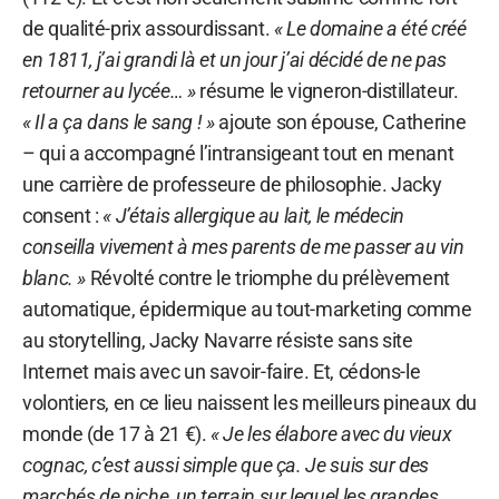
de qualité-prix assourdissant.
« Le domaine a été créé
en 1811, j’ai grandi là et un jour j’ai décidé de ne pas
retourner au lycée… »
résume le vigneron-distillateur.
« Il a ça dans le sang ! »
ajoute son épouse, Catherine
– qui a accompagné l’intransigeant tout en menant
une carrière de professeure de philosophie. Jacky
consent :
« J’étais allergique au lait, le médecin
conseilla vivement à mes parents de me passer au vin
blanc. »
Révolté contre le triomphe du prélèvement
automatique, épidermique au tout-marketing comme
au storytelling, Jacky Navarre résiste sans site
Internet mais avec un savoir-faire. Et, cédons-le
volontiers, en ce lieu naissent les meilleurs pineaux du
monde (de 17 à 21 €).
« Je les élabore avec du vieux
cognac, c’est aussi simple que ça. Je suis sur des
marchés de niche, un terrain sur lequel les grandes