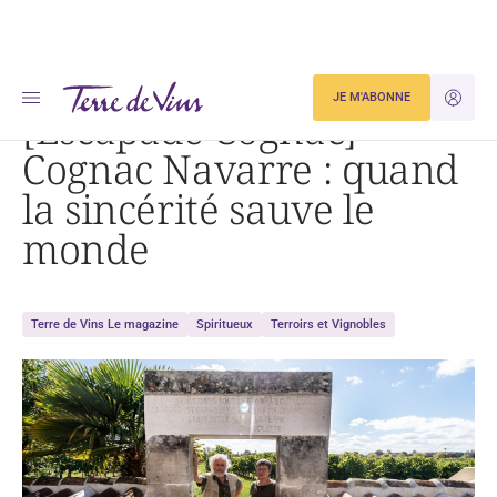
Accueil
[Escapade Cognac] Cognac Navarre : quand la sincérité sauve le monde
JE M'ABONNE
JE M'ID
[Escapade Cognac]
Cognac Navarre : quand
la sincérité sauve le
monde
Terre de Vins Le magazine
Spiritueux
Terroirs et Vignobles