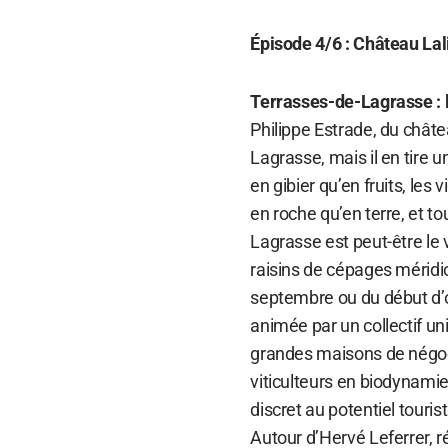
Épisode 4/6 : Château Lal
Terrasses-de-Lagrasse : la
Philippe Estrade, du châtea
Lagrasse, mais il en tire u
en gibier qu’en fruits, les 
en roche qu’en terre, et t
Lagrasse est peut-être le 
raisins de cépages méridio
septembre ou du début d’oc
animée par un collectif un
grandes maisons de négoc
viticulteurs en biodynamie
discret au potentiel touri
Autour d’Hervé Leferrer, r