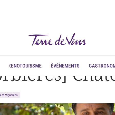
rbières] Chât
ŒNOTOURISME
ÉVÉNEMENTS
GASTRONOM
s et Vignobles