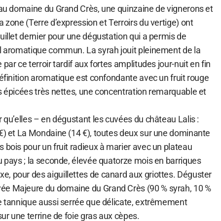
e au domaine du Grand Crès, une quinzaine de vignerons et
a zone (Terre d’expression et Terroirs du vertige) ont
uillet dernier pour une dégustation qui a permis de
il aromatique commun. La syrah jouit pleinement de la
par ce terroir tardif aux fortes amplitudes jour-nuit en fin
définition aromatique est confondante avec un fruit rouge
s épicées très nettes, une concentration remarquable et
r qu’elles – en dégustant les cuvées du château Lalis :
 €) et La Mondaine (14 €), toutes deux sur une dominante
 bois pour un fruit radieux à marier avec un plateau
u pays ; la seconde, élevée quatorze mois en barriques
, pour des aiguillettes de canard aux griottes. Déguster
ée Majeure du domaine du Grand Crès (90 % syrah, 10 %
me tannique aussi serrée que délicate, extrêmement
sur une terrine de foie gras aux cèpes.