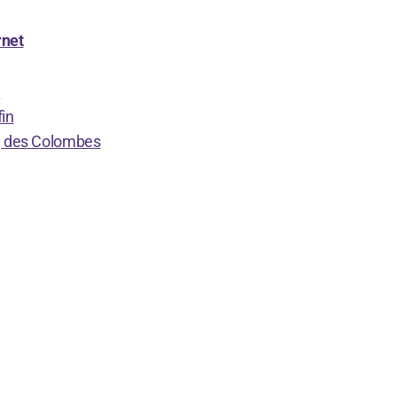
rnet
n
in
g des Colombes