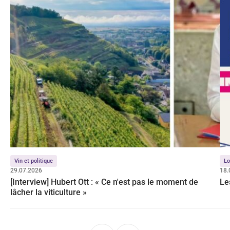
Vin et politique
Lo
29.07.2026
18.
[Interview] Hubert Ott : « Ce n'est pas le moment de
Le
lâcher la viticulture »