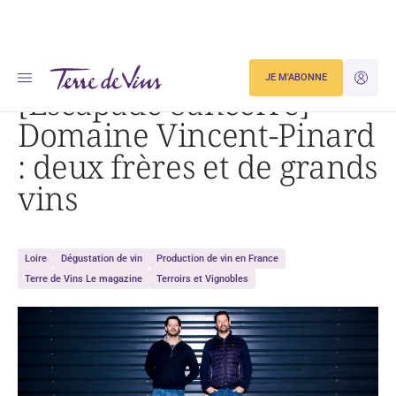
Accueil
[Escapade Sancerre] Domaine Vincent-Pinard : deux frères et de grands vins
JE M'ABONNE
JE M'ID
[Escapade Sancerre]
Domaine Vincent-Pinard
: deux frères et de grands
vins
Loire
Dégustation de vin
Production de vin en France
Terre de Vins Le magazine
Terroirs et Vignobles