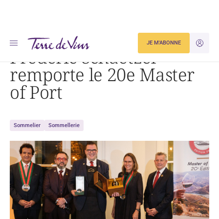
Accueil
Actualités
Frédéric Schaetzel remporte le 20e Master of Port
JE M'ABONNE
JE M'ID
Frédéric Schaetzel
remporte le 20e Master
of Port
Sommelier
Sommellerie