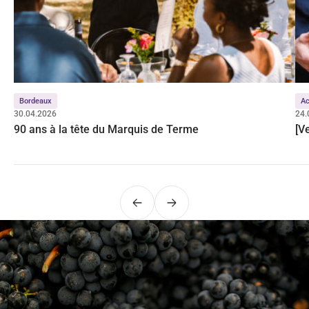
Bordeaux
Ac
30.04.2026
24.
90 ans à la tête du Marquis de Terme
[V
Précédent
Suivant