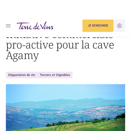
Accueil
Initiative commerciale pro-active pour la cave Agamy
JE M'ABONNE
JE M'ID
Initiative commerciale
pro-active pour la cave
Agamy
Dégustation de vin
Terroirs et Vignobles