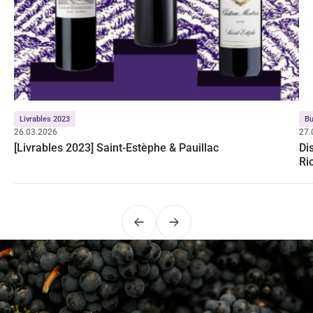
Livrables 2023
Bu
26.03.2026
27.
[Livrables 2023] Saint-Estèphe & Pauillac
Di
Ri
Précédent
Suivant