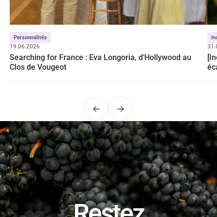
Personnalités
In
19.06.2026
31.
Searching for France : Eva Longoria, d’Hollywood au
[I
Clos de Vougeot
éc
Précédent
Suivant
Restez