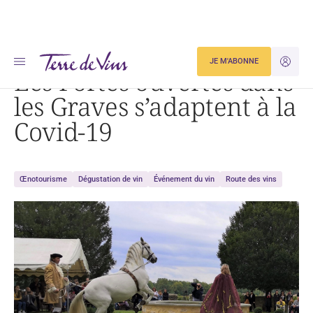
Accueil
Les Portes ouvertes dans les Graves s’adaptent à la Covid-19
JE M'ABONNE
JE M'ID
Les Portes ouvertes dans
les Graves s’adaptent à la
Covid-19
Œnotourisme
Dégustation de vin
Événement du vin
Route des vins