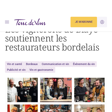
Accueil
Les vignerons de Blaye soutiennent les restaurateurs bordelais
JE M'ABONNE
JE M'ID
Les vignerons de Blaye
soutiennent les
restaurateurs bordelais
Vin et santé
Bordeaux
Communication et vin
Événement du vin
Publicité et vin
Vin et gastronomie