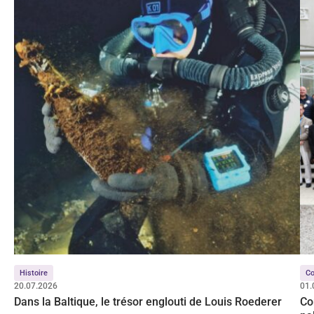
Histoire
Co
20.07.2026
01.
Dans la Baltique, le trésor englouti de Louis Roederer
Co