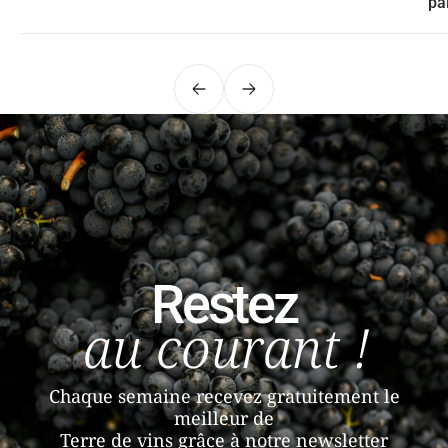
pa
Précédent
Suivant
Restez
au courant !
Chaque semaine recevez gratuitement le
meilleur de
Terre de vins grâce à notre newsletter