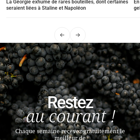
La Géorgie exhume de rares bouteilles, dont certaines
En
seraient liées à Staline et Napoléon
ge
Précédent
Suivant
Restez
au courant !
Chaque semaine recevez gratuitement le
meilleur de