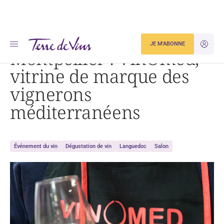
Accueil
Montpellier : VinOmed, vitrine de marque des vignerons méditerranéens
JE M'ABONNE
JE M'ID
Montpellier : VinOmed,
vitrine de marque des
vignerons
méditerranéens
Événement du vin
Dégustation de vin
Languedoc
Salon