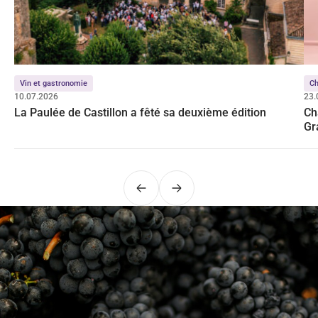
Vin et gastronomie
C
10.07.2026
23.
La Paulée de Castillon a fêté sa deuxième édition
Ch
Gr
Précédent
Suivant