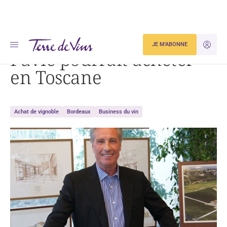
Accueil
Pavie pourrait acheter en Toscane
JE M'ABONNE
JE M'ID
Pavie pourrait acheter
en Toscane
Achat de vignoble
Bordeaux
Business du vin