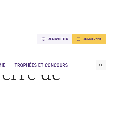
JE M'IDENTIFIE
JE M'ABONNE
erre de
IE
TROPHÉES ET CONCOURS