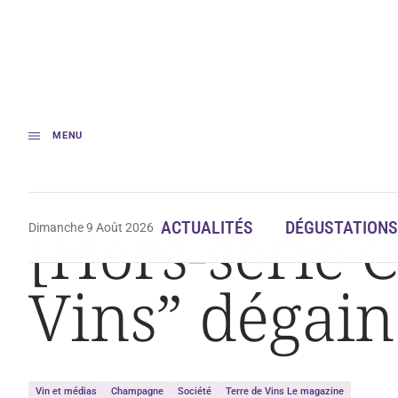
MENU
Accueil
[Hors-série Champagne] « Terre de Vins » dégaine les bulles
[Hors-série 
ACTUALITÉS
DÉGUSTATIONS
Dimanche 9 Août 2026
Vins” dégaine
Vin et médias
Champagne
Société
Terre de Vins Le magazine