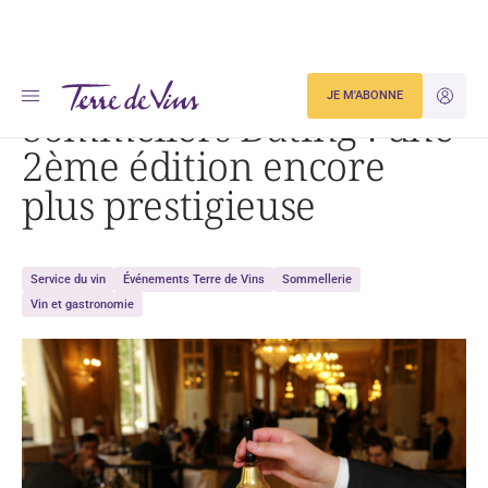
Accueil
Sommeliers Dating : une 2ème édition encore plus prestigieuse
JE M'ABONNE
JE M'ID
Sommeliers Dating : une
2ème édition encore
plus prestigieuse
Service du vin
Événements Terre de Vins
Sommellerie
Vin et gastronomie