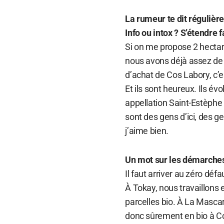
La rumeur te dit régulièr
Info ou intox ? S’étendre fa
Si on me propose 2 hectare
nous avons déjà assez de q
d’achat de Cos Labory, c’es
Et ils sont heureux. Ils év
appellation Saint-Estèphe
sont des gens d’ici, des g
j’aime bien.
Un mot sur les démarche
Il faut arriver au zéro déf
À Tokay, nous travaillon
parcelles bio. À La Masca
donc sûrement en bio à Co