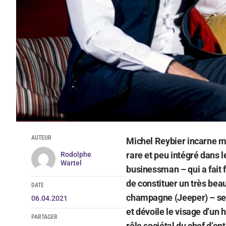
AUTEUR
Michel Reybier incarne m
rare et peu intégré dans l
Rodolphe
Wartel
businessman – qui a fait f
de constituer un très bea
DATE
champagne (Jeeper) – se c
06.04.2021
et dévoile le visage d’un 
PARTAGER
rôle sociétal du chef d’en