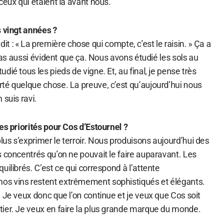
ceux qui étaient là avant nous.
s vingt années ?
ai dit : « La première chose qui compte, c’est le raisin. » Ça a
 pas aussi évident que ça. Nous avons étudié les sols au
ié tous les pieds de vigne. Et, au final, je pense très
té quelque chose. La preuve, c’est qu’aujourd’hui nous
 suis ravi.
es priorités pour Cos d’Estournel ?
us s’exprimer le terroir. Nous produisons aujourd’hui des
 concentrés qu’on ne pouvait le faire auparavant. Les
uilibrés. C’est ce qui correspond à l’attente
s vins restent extrêmement sophistiqués et élégants.
 Je veux donc que l’on continue et je veux que Cos soit
ier. Je veux en faire la plus grande marque du monde.