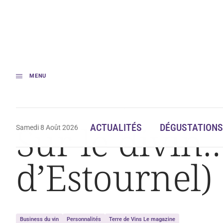
MENU
Accueil
Sur le divin… avec Michel Reybier (Cos d’Estournel)
Sur le divin
ACTUALITÉS
DÉGUSTATIONS
Samedi 8 Août 2026
d’Estournel)
Business du vin
Personnalités
Terre de Vins Le magazine