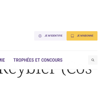
JE M'IDENTIFIE
JE M'ABONNE
Reybier (Cos
IE
TROPHÉES ET CONCOURS