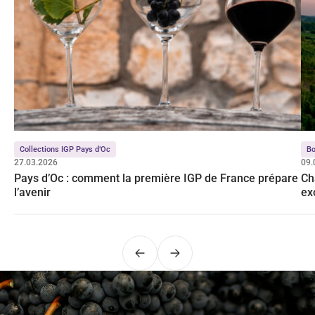
Collections IGP Pays d’Oc
Bo
27.03.2026
09.
Pays d’Oc : comment la première IGP de France prépare
Ch
l’avenir
ex
Bo
Précédent
Suivant