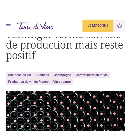
Accueil
Taittinger ferme son site de production mais reste positif
JE M'ABONNE
JE M'ID
Taittinger ferme son site
de production mais reste
positif
Business du vin
Business
Champagne
Communication et vin
Production de vin en France
Vin et santé