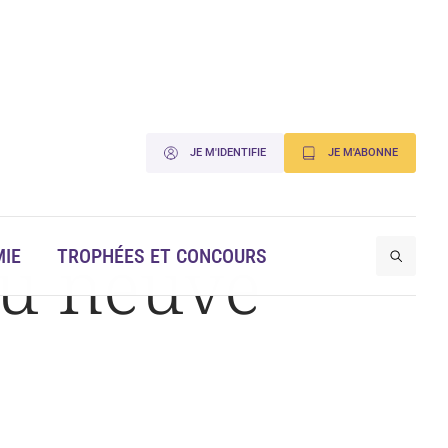
JE M'IDENTIFIE
JE M'ABONNE
eau neuve
IE
TROPHÉES ET CONCOURS