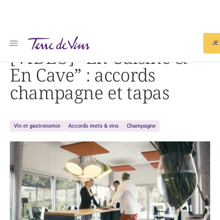
Accueil
[VIDÉO] « En Cuisine & En Cave » : accords champagne et tapas
JE
[VIDÉO] “En Cuisine &
En Cave” : accords
champagne et tapas
Vin et gastronomie
Accords mets & vins
Champagne