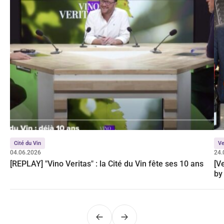
Cité du Vin
Ve
04.06.2026
24.
[REPLAY] "Vino Veritas" : la Cité du Vin fête ses 10 ans
[V
by
Précédent
Suivant