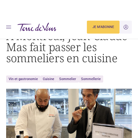
Accueil
À Montréal, Jean-Claude Mas fait passer les sommeliers en cuisine
JE M'ABONNE
JE M'ID
À Montréal, Jean-Claude
Mas fait passer les
sommeliers en cuisine
Vin et gastronomie
Cuisine
Sommelier
Sommellerie