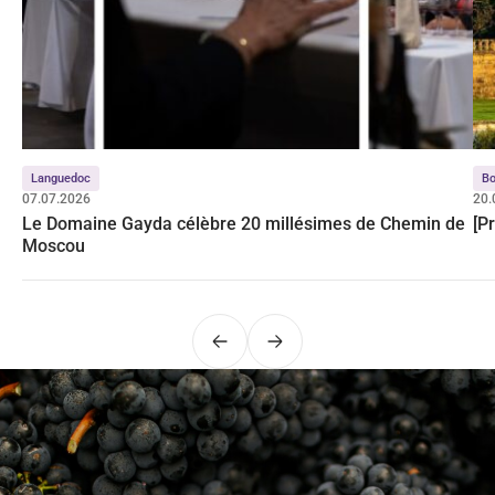
Languedoc
Bo
07.07.2026
20.
Le Domaine Gayda célèbre 20 millésimes de Chemin de
[P
Moscou
Précédent
Suivant