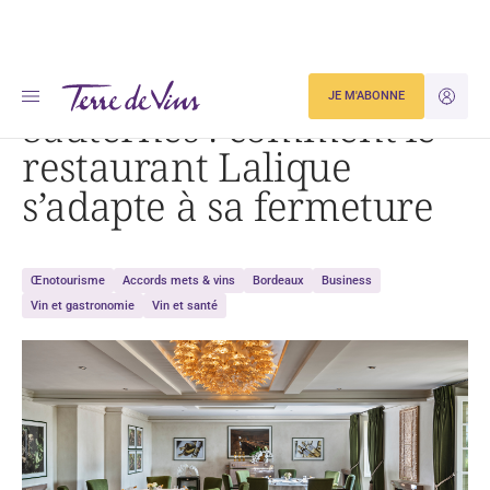
Accueil
Sauternes : comment le restaurant Lalique s’adapte à sa fermeture
JE M'ABONNE
JE M'ID
Sauternes : comment le
restaurant Lalique
s’adapte à sa fermeture
Œnotourisme
Accords mets & vins
Bordeaux
Business
Vin et gastronomie
Vin et santé