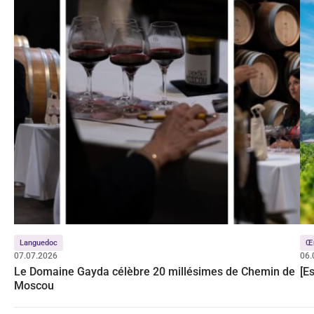
Languedoc
Œ
07.07.2026
06.
Le Domaine Gayda célèbre 20 millésimes de Chemin de
[E
Moscou