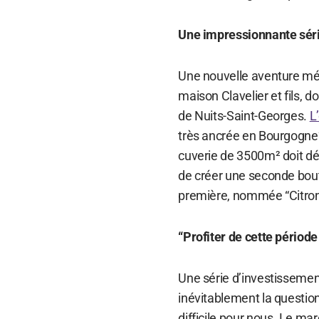
Une impressionnante séri
Une nouvelle aventure méri
maison Clavelier et fils,
de Nuits-Saint-Georges.
L
très ancrée en Bourgogne”.
cuverie de 3500m² doit d
de créer une seconde bouti
première, nommée “Citron
“Profiter de cette période
Une série d’investissement
inévitablement la question 
difficile pour nous. Le mar