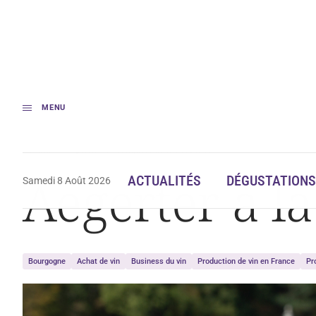
MENU
Accueil
Aegerter à la conquête de la Provence
Aegerter à l
ACTUALITÉS
DÉGUSTATIONS
Samedi 8 Août 2026
Bourgogne
Achat de vin
Business du vin
Production de vin en France
Pr