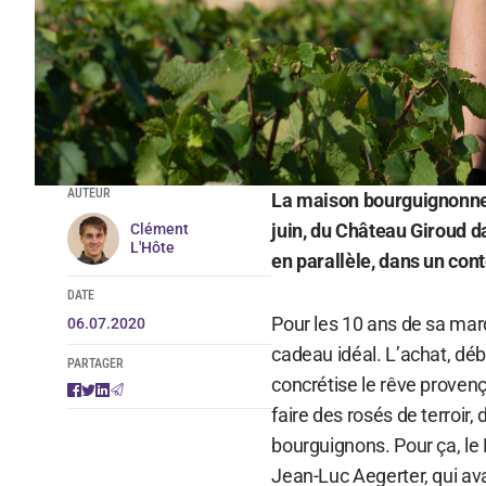
AUTEUR
La maison bourguignonne 
juin, du Château Giroud d
Clément
L'Hôte
en parallèle, dans un con
DATE
Pour les 10 ans de sa marqu
06.07.2020
cadeau idéal. L’achat, déb
PARTAGER
concrétise le rêve provenç
faire des rosés de terroir,
bourguignons. Pour ça, le H
Jean-Luc Aegerter, qui av