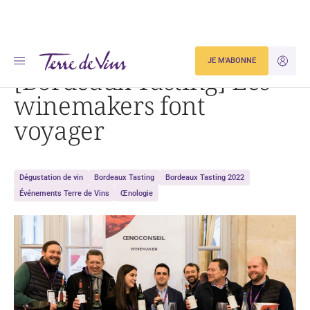
Accueil
[Bordeaux Tasting] Les winemakers font voyager
JE M'ABONNE
JE M'ID
[Bordeaux Tasting] Les
winemakers font
voyager
Dégustation de vin
Bordeaux Tasting
Bordeaux Tasting 2022
Événements Terre de Vins
Œnologie