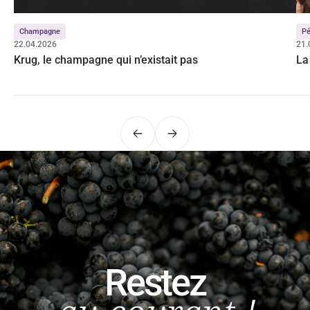
Champagne
Pé
22.04.2026
21.
Krug, le champagne qui n’existait pas
La 
Précédent
Suivant
Restez