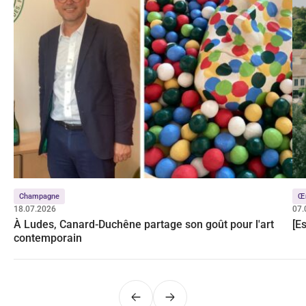
Champagne
Œ
18.07.2026
07.
À Ludes, Canard-Duchêne partage son goût pour l'art
[E
contemporain
Précédent
Suivant