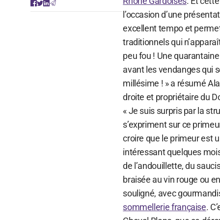
Rhône Gardoises
. Et cett
l’occasion d’une présent
excellent tempo et permett
traditionnels qui n’apparaî
peu fou ! Une quarantaine 
avant les vendanges qui se
millésime ! » a résumé Ala
droite et propriétaire du 
« Je suis surpris par la st
s’expriment sur ce primeur
croire que le primeur est un
intéressant quelques mois
de l’andouillette, du sauc
braisée au vin rouge ou enc
souligné, avec gourmandi
sommellerie française
. C