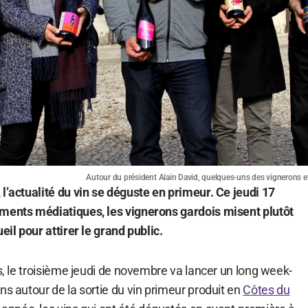
Autour du président Alain David, quelques-uns des vignerons et
l’actualité du vin se déguste en primeur. Ce jeudi 17
ments médiatiques, les vignerons gardois misent plutôt
eil pour attirer le grand public.
is, le troisième jeudi de novembre va lancer un long week-
ns autour de la sortie du vin primeur produit en
Côtes du