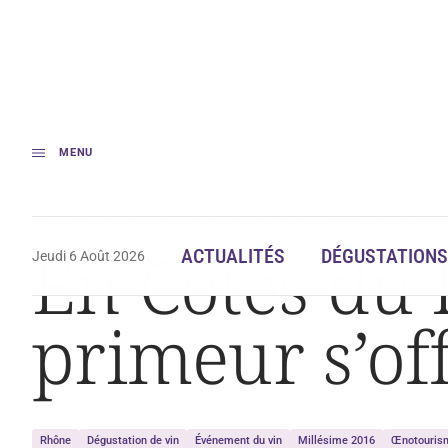
MENU
Accueil
En Côtes du Rhône Gardoises, le primeur s’offre une balade
En Côtes du 
ACTUALITÉS
DÉGUSTATIONS
Jeudi 6 Août 2026
primeur s’of
Rhône
Dégustation de vin
Événement du vin
Millésime 2016
Œnotouris