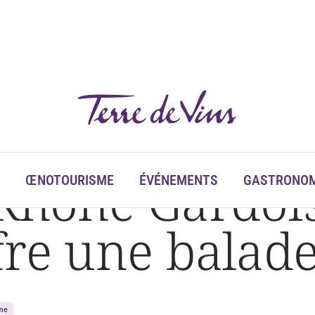
Rhône Gardois
ŒNOTOURISME
ÉVÉNEMENTS
GASTRONOM
fre une balad
me