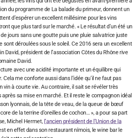
e année, les vins qui ont été dégustés en avant-première à
ation du programme de La balade du primeur, donnent un
ent d’espérer un excellent millésime pour les vins
tront que plus tard sur le marché. « Le résultat d’un été un
de jours sans une goutte puis une pluie salvatrice juste
 sont déroulées sous le soleil. Ce 2016 sera un excellent
in David, président de l’association Côtes du Rhône rive
Domaine David.
ructure avec une acidité importante et un équilibre qui
. Cela me conforte aussi dans l’idée qu’il ne faut pas
 vin à courte vie. Au contraire, il sait se révéler très
 après sa mise en marché. Et il reste le compagnon idéal
isson lyonnais, de la tête de veau, de la queue de bœuf
ore de la terrine d’oreilles de cochon… », a pour sa part
se, Michel Hermet,
l’ancien président de l’Union de la
’est en effet dans son restaurant nîmois, le wine bar le