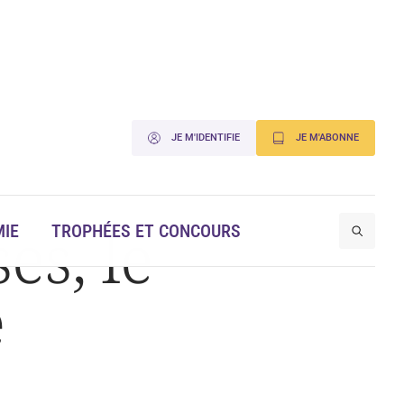
JE M'IDENTIFIE
JE M'ABONNE
es, le
IE
TROPHÉES ET CONCOURS
e