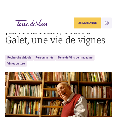
Accueil
[ENTRETIEN] Pierre Galet, une vie de vignes
JE M'ABONNE
JE M'ID
[ENTRETIEN] Pierre
Galet, une vie de vignes
Recherche viticole
Personnalités
Terre de Vins Le magazine
Vin et culture