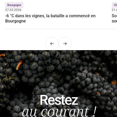
Bourgogne
C
27.03.2026
21.
-6 °C dans les vignes, la bataille a commencé en
So
Bourgogne
so
Précédent
Suivant
Restez
au courant !