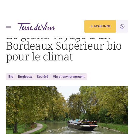
Accueil
Le grand voyage d’un Bordeaux Supérieur bio pour le climat
JE M'ABONNE
JE M'ID
Le grand voyage d’un
Bordeaux Supérieur bio
pour le climat
Bio
Bordeaux
Société
Vin et environnement