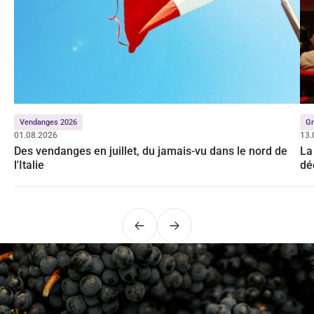
Vendanges 2026
Gr
01.08.2026
13.
Des vendanges en juillet, du jamais-vu dans le nord de
La
l'Italie
dé
Précédent
Suivant