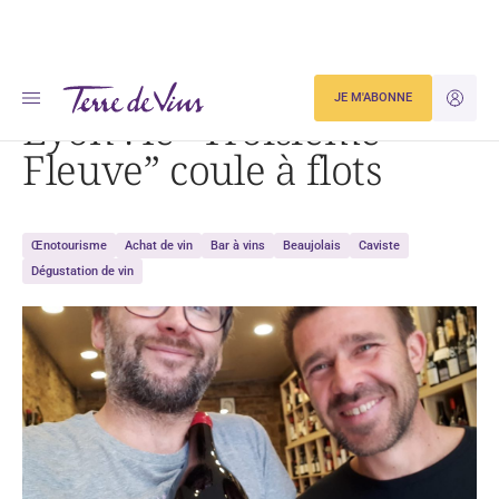
Accueil
Lyon : le « Troisième Fleuve » coule à flots
JE M'ABONNE
JE M'ID
Lyon : le “Troisième
Fleuve” coule à flots
Œnotourisme
Achat de vin
Bar à vins
Beaujolais
Caviste
Dégustation de vin