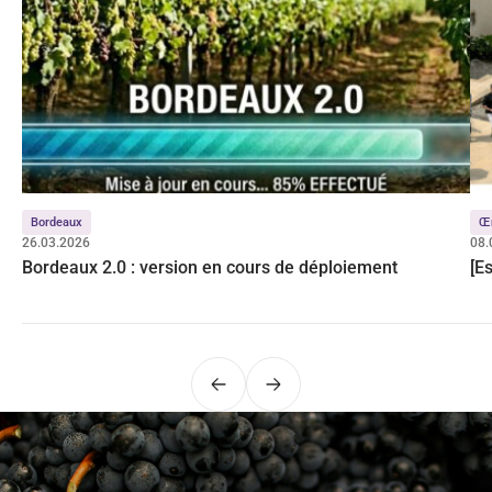
Bordeaux
Œ
26.03.2026
08.
Bordeaux 2.0 : version en cours de déploiement
[E
Précédent
Suivant