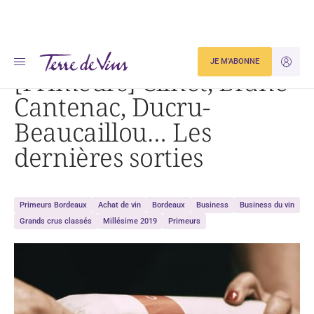
Accueil
[Primeurs] Clinet, Brane-Cantenac, Ducru-Beaucaillou… Les dernières sorties
JE M'ABONNE
JE M'ID
[Primeurs] Clinet, Brane-
Cantenac, Ducru-
Beaucaillou… Les
dernières sorties
Primeurs Bordeaux
Achat de vin
Bordeaux
Business
Business du vin
Grands crus classés
Millésime 2019
Primeurs