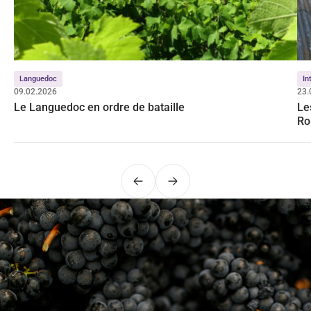
Languedoc
In
09.02.2026
23.
Le Languedoc en ordre de bataille
Le
Ro
Précédent
Suivant