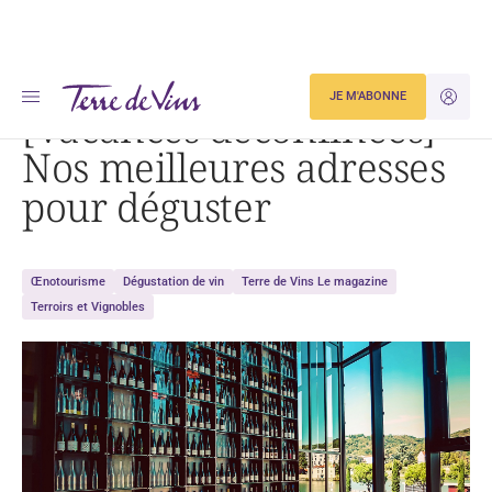
Accueil
[Vacances déconfinées] Nos meilleures adresses pour déguster
JE M'ABONNE
JE M'ID
[Vacances déconfinées]
Nos meilleures adresses
pour déguster
Œnotourisme
Dégustation de vin
Terre de Vins Le magazine
Terroirs et Vignobles