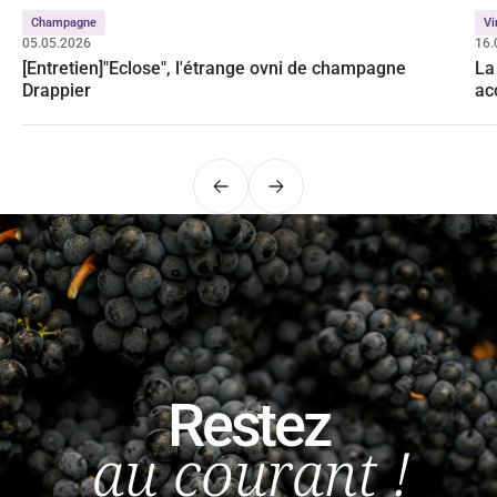
Champagne
Vi
05.05.2026
16.
[Entretien]"Eclose", l'étrange ovni de champagne
La
Drappier
ac
Précédent
Suivant
Restez
au courant !