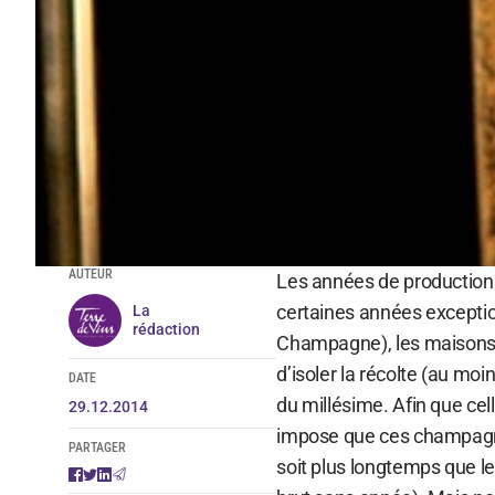
AUTEUR
Les années de production 
certaines années excepti
La
rédaction
Champagne), les maisons 
d’isoler la récolte (au moi
DATE
du millésime. Afin que cel
29.12.2014
impose que ces champagne
PARTAGER
soit plus longtemps que l