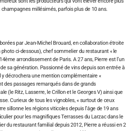
mbreux sont les producteurs qui vont élever encore plus
s champagnes millésimés, parfois plus de 10 ans.
borées par Jean-Michel Brouard, en collaboration étroite
en photo ci-dessous), chef sommelier du restaurant « le
14ème arrondissement de Paris. A 27 ans, Pierre est l’un
de sa génération. Passionné de vins depuis son entrée à
, il y décrochera une mention complémentaire «
ont des passages remarqués dans de grands
le (le Ritz, Lasserre, le Crillon et le Georges V) ainsi que
se. Curieux de tous les vignobles, « surtout de ceux
erre sillonne les régions viticoles depuis l’âge de 19 ans
culier pour les magnifiques Terrasses du Larzac dans le
 du restaurant familial depuis 2012, Pierre a réussi en 2