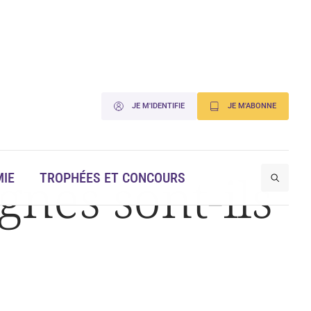
JE M'IDENTIFIE
JE M'ABONNE
nes sont-ils
IE
TROPHÉES ET CONCOURS