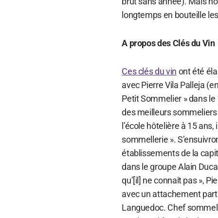
brut sans année). Mais no
longtemps en bouteille le
A propos des Clés du Vin
Ces clés du vin
ont été éla
avec Pierre Vila Palleja (
Petit Sommelier » dans le 
des meilleurs sommeliers 
l’école hôtelière à 15 ans
sommellerie ». S’ensuivr
établissements de la capita
dans le groupe Alain Ducas
qu’[il] ne connaît pas », Pi
avec un attachement parti
Languedoc. Chef sommelier