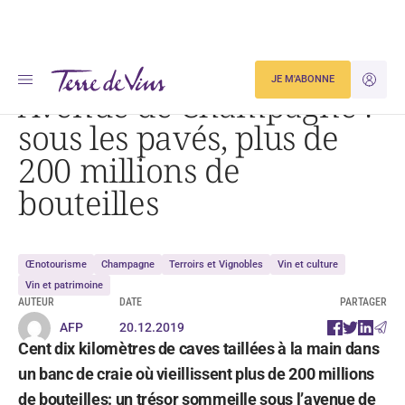
Accueil
Avenue de Champagne : sous les pavés, plus de 200 millions de bouteilles
JE M'ABONNE
JE M'ID
Avenue de Champagne :
sous les pavés, plus de
200 millions de
bouteilles
Œnotourisme
Champagne
Terroirs et Vignobles
Vin et culture
Vin et patrimoine
AUTEUR
DATE
PARTAGER
AFP
20.12.2019
Cent dix kilomètres de caves taillées à la main dans
un banc de craie où vieillissent plus de 200 millions
de bouteilles: un trésor sommeille sous l’avenue de