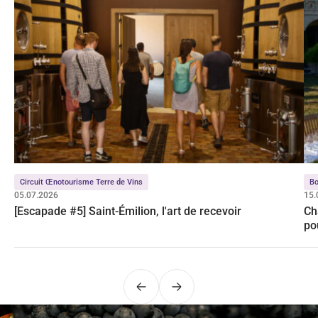
Circuit Œnotourisme Terre de Vins
Bo
05.07.2026
15.
[Escapade #5] Saint-Émilion, l'art de recevoir
Ch
po
Précédent
Suivant