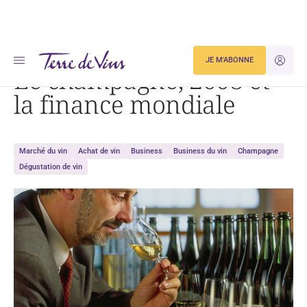
Accueil
Le champagne, 2008 et la finance mondiale
JE M'ABONNE
JE M'ID
Le champagne, 2008 et
la finance mondiale
Marché du vin
Achat de vin
Business
Business du vin
Champagne
Dégustation de vin