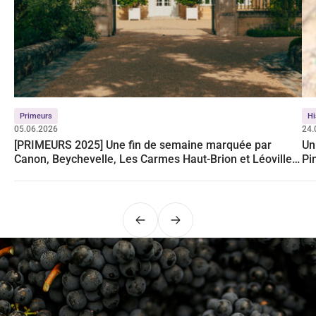
Primeurs
Hi
05.06.2026
24.
[PRIMEURS 2025] Une fin de semaine marquée par
Un
Canon, Beychevelle, Les Carmes Haut-Brion et Léoville
Pi
Poyferré
Précédent
Suivant