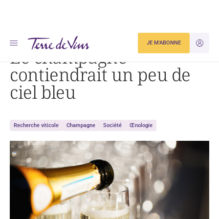
Accueil
Le champagne contiendrait un peu de ciel bleu
JE M'ABONNE
JE M'ID
Le champagne
contiendrait un peu de
ciel bleu
Recherche viticole
Champagne
Société
Œnologie