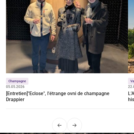
Champagne
Va
05.05.2026
22.
[Entretien]"Eclose", l'étrange ovni de champagne
L’
Drappier
hi
Précédent
Suivant