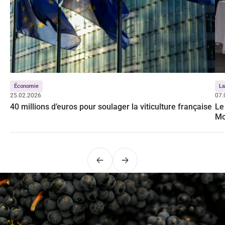
Économie
La
25.02.2026
07.
40 millions d’euros pour soulager la viticulture française
Le
Mo
Précédent
Suivant