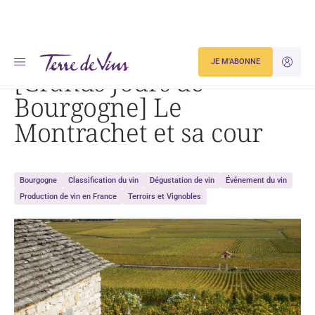
Accueil
[Grands Jours de Bourgogne] Le Montrachet et sa cour
JE M'ABONNE
JE M'ID
[Grands Jours de
Bourgogne] Le
Montrachet et sa cour
Bourgogne
Classification du vin
Dégustation de vin
Événement du vin
Production de vin en France
Terroirs et Vignobles