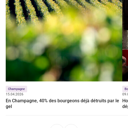
Champagne
Bo
15.04.2026
09.
En Champagne, 40% des bourgeons déjà détruits par le
Ho
gel
dé