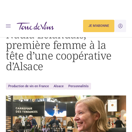
Accueil
Nadia Lelandais, première femme à la tête d’une coopérative d’Alsace
JE M'ABONNE
JE M'ID
Nadia Lelandais,
première femme à la
tête d’une coopérative
d’Alsace
Production de vin en France
Alsace
Personnalités