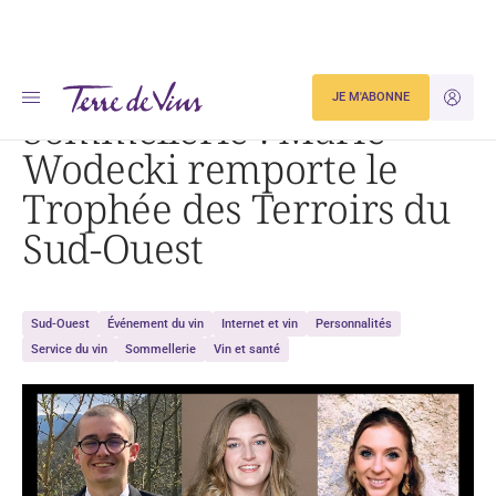
Accueil
Sommellerie : Marie Wodecki remporte le Trophée des Terroirs du Sud-Ouest
JE M'ABONNE
JE M'ID
Sommellerie : Marie
Wodecki remporte le
Trophée des Terroirs du
Sud-Ouest
Sud-Ouest
Événement du vin
Internet et vin
Personnalités
Service du vin
Sommellerie
Vin et santé